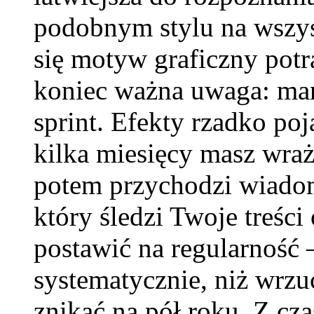
podobnym stylu na wszyst
się motyw graficzny potr
koniec ważna uwaga: mark
sprint. Efekty rzadko poj
kilka miesięcy masz wraże
potem przychodzi wiadomo
który śledzi Twoje treśc
postawić na regularność –
systematycznie, niż wrzu
znikać na pół roku. Z cz